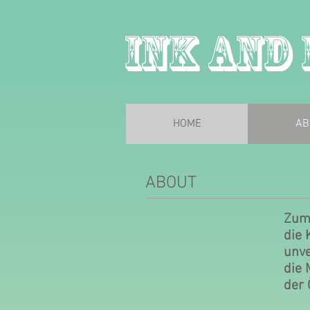
Ink and 
HOME
AB
ABOUT
Zum 
die 
unve
die 
der 