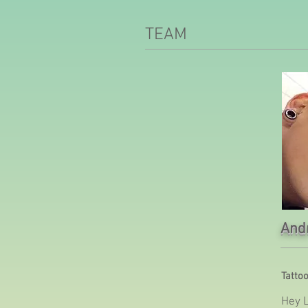
TEAM
Andr
Tattoo
Hey L