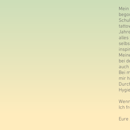
Mein 
begon
Schul
tatto
Jahre
alles
selbs
inspi
Meine
bei d
auch 
Bei m
mir 
Durch
Hygie
Wenn 
Ich f
Eure