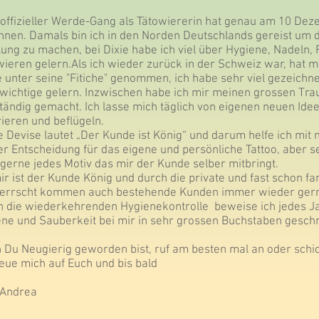
offizieller Werde-Gang als Tätowiererin hat genau am 10 De
nen. Damals bin ich in den Norden Deutschlands gereist um da
ung zu machen, bei Dixie habe ich viel über Hygiene, Nadeln, 
wieren gelern.Als ich wieder zurück in der Schweiz war, hat mi
 unter seine "Fitiche" genommen, ich habe sehr viel gezeichnet,
 wichtige gelern. Inzwischen habe ich mir meinen grossen Tra
tändig gemacht. Ich lasse mich täglich von eigenen neuen Id
rieren und beflügeln.
 Devise lautet „Der Kunde ist König“ und darum helfe ich mi
er Entscheidung für das eigene und persönliche Tattoo, aber se
gerne jedes Motiv das mir der Kunde selber mitbringt.
ir ist der Kunde König und durch die private und fast schon f
herrscht kommen auch bestehende Kunden immer wieder gern
 die wiederkehrenden Hygienekontrolle beweise ich jedes Ja
ne und Sauberkeit bei mir in sehr grossen Buchstaben gesc
Du Neugierig geworden bist, ruf am besten mal an oder schic
reue mich auf Euch und bis bald
 Andrea